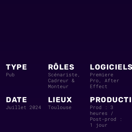
TYPE
RÔLES
LOGICIEL
Pub
Scénariste,
Premiere
Cadreur &
Pro, After
Monteur
Effect
DATE
LIEUX
PRODUCT
Juillet 2024
Toulouse
Prod : 3
heures /
Post-prod :
1 jour