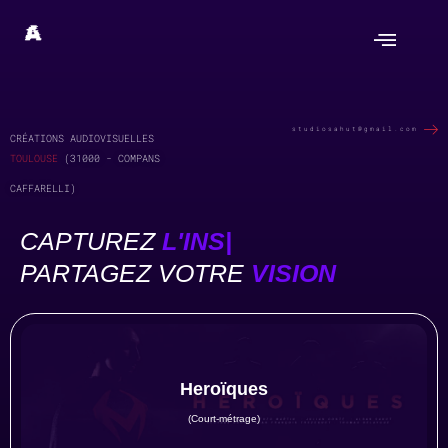
Menu
studiosahut@gmail.com
CRÉATIONS AUDIOVISUELLES
TOULOUSE
(31000 - COMPANS
CAFFARELLI)
CAPTUREZ
L'INST
|
PARTAGEZ VOTRE
VISION
Heroïques
(Court-métrage)