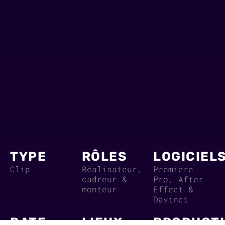
TYPE
RÔLES
LOGICIEL
Clip
Réalisateur,
Premiere
cadreur &
Pro, After
monteur
Effect &
Davinci
DATE
LIEUX
PRODUCT