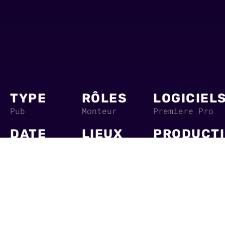
TYPE
RÔLES
LOGICIEL
Pub
Monteur
Premiere Pro
DATE
LIEUX
PRODUCT
Février 2025
Béziers
Post-prod :
2 jours