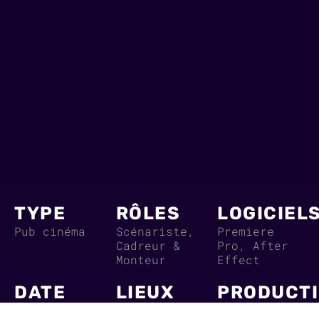
TYPE
RÔLES
LOGICIEL
Pub cinéma
Scénariste,
Premiere
Cadreur &
Pro, After
Monteur
Effect
DATE
LIEUX
PRODUCT
Août 2024
Rodez
Pré-prod : 2