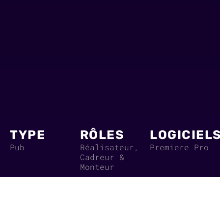
TYPE
RÔLES
LOGICIEL
Pub
Réalisateur,
Premiere Pro
Cadreur &
Monteur
DATE
LIEUX
PRODUCT
Avril 2026
Toulouse
Prod : 2
heures /