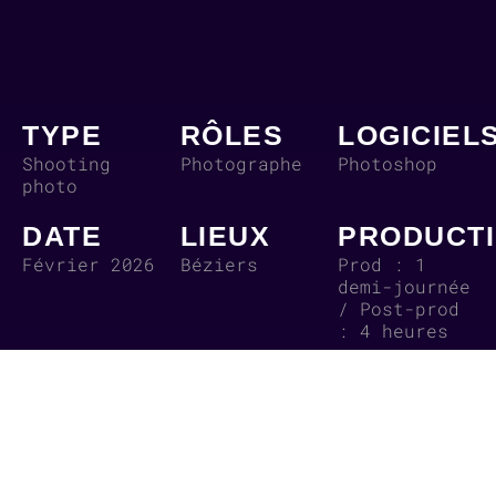
TYPE
RÔLES
LOGICIEL
Shooting
Photographe
Photoshop
photo
DATE
LIEUX
PRODUCT
Février 2026
Béziers
Prod : 1
demi-journée
/ Post-prod
: 4 heures