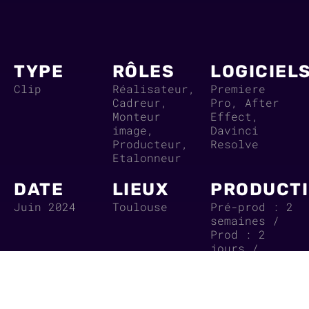
TYPE
RÔLES
LOGICIEL
Clip
Réalisateur,
Premiere
Cadreur,
Pro, After
Monteur
Effect,
image,
Davinci
Producteur,
Resolve
Etalonneur
DATE
LIEUX
PRODUCT
Juin 2024
Toulouse
Pré-prod : 2
semaines /
Prod : 2
jours /
Post-prod :
2 semaines